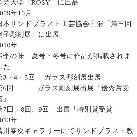
学芸大学「ROSY」に出品
2009年10月
日本サンドブラスト工芸協会主催「第三回
硝子彫刻展」に出展
2010年
四季の味 夏号・冬号に作品が掲載されま
した
第3・4・5回 ガラス彫刻展出展
第6回 ガラス彫刻展出展「優秀賞受
賞」
第7回、8回、9回 出展「特別賞受賞」
2013年
清川泰次ギャラリーにてサンドブラスト教